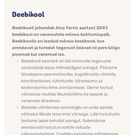
Beebikool
Beebikooli juhendab Aina Tarvis aastast 2007, 
beebikool on vanematele mõnus kohtumispaik.
Beebikoolis on loodud mõnus keskkond, kus 
arendavat ja toredat tegevust leiavad nii pere kõige 
pisemad kui vanemad ise. 
Beebikooli eesmärk on läbi erinevate tegevuste 
soodustada lapse mitmekülgset arengut. Pöörame 
tähelepanu peenmotoorika, kognitiivsete võimete, 
koordinatsiooni, rütmitunde, tähelepanu-ja 
keskendumisvõime arendamisele. Oleme loonud 
võimaluse nautida liikumisrõõmu ka lapsele ja 
vanemale üheskoos.
Beebide võimlemise eesmärgiks on anda lapsele 
võimalus liikuda koos ema või isaga. Läbi harjutuste 
toetame lapse kehalist arengut. Rakendame 
arendavaid harjutusi ealiste oskuste 
väljaarendamisel. Tundides kasutame mitmekesise 