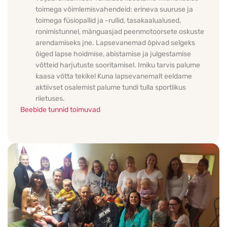
toimega võimlemisvahendeid: erineva suuruse ja 
toimega füsiopallid ja -rullid, tasakaalualused, 
ronimistunnel, mänguasjad peenmotoorsete oskuste 
arendamiseks jne. Lapsevanemad õpivad selgeks 
õiged lapse hoidmise, abistamise ja julgestamise 
võtteid harjutuste sooritamisel. Imiku tarvis palume 
kaasa võtta tekike! Kuna lapsevanemalt eeldame 
aktiivset osalemist palume tundi tulla sportlikus 
riietuses.
Beebide tunnid toimuvad