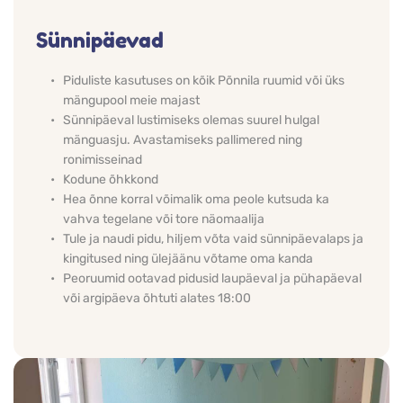
Sünnipäevad
Piduliste kasutuses on kõik Põnnila ruumid või üks 
mängupool meie majast 
Sünnipäeval lustimiseks olemas suurel hulgal 
mänguasju. Avastamiseks pallimered ning 
ronimisseinad
Kodune õhkkond
Hea õnne korral võimalik oma peole kutsuda ka 
vahva tegelane või tore näomaalija
Tule ja naudi pidu, hiljem võta vaid sünnipäevalaps ja 
kingitused ning ülejäänu võtame oma kanda
Peoruumid ootavad pidusid laupäeval ja pühapäeval 
või argipäeva õhtuti alates 18:00