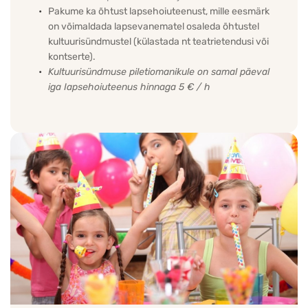
Pakume ka õhtust lapsehoiuteenust, mille eesmärk 
on võimaldada lapsevanematel osaleda õhtustel 
kultuurisündmustel (külastada nt teatrietendusi või 
kontserte).
Kultuurisündmuse piletiomanikule on samal päeval 
iga Iapsehoiuteenus hinnaga 5 € / h