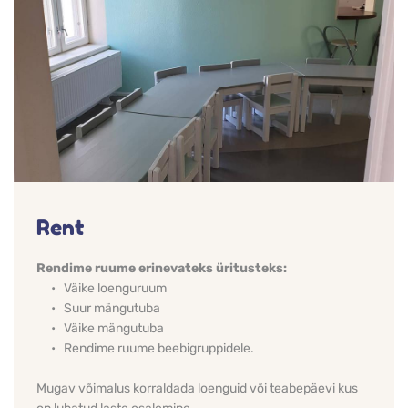
Rent
Rendime ruume erinevateks üritusteks:
Väike loenguruum 
Suur mängutuba 
Väike mängutuba
Rendime ruume beebigruppidele.
Mugav võimalus korraldada loenguid või teabepäevi kus 