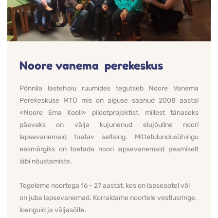
Noore vanema  perekeskus
Põnnila lastehoiu ruumides tegutseb Noore Vanema 
Perekeskuse MTÜ mis on alguse saanud 2008 aastal 
«Noore Ema Kooli» pilootprojektist, millest tänaseks 
päevaks on välja kujunenud elujõuline noori 
lapsevanemaid toetav seltsing. Mittetulundusühingu 
eesmärgiks on toetada noori lapsevanemaid peamiselt 
läbi nõustamiste.
Tegeleme noortega 16 - 27 aastat, kes on lapseootel või 
on juba lapsevanemad. Korraldame noortele vestlusringe, 
loenguid ja väljasõite.