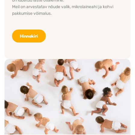
on lubatud laste osalemine.
Meil on arvestatav nõude valik, mikrolaineahi ja kohvi 
pakkumise võimalus. 
Hinnakiri