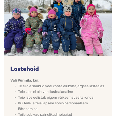
Lastehoid 
Vali Põnnila, kui: 
Te ei ole saanud veel kohta elukohajärgses lasteaias 
Teie laps ei ole veel lasteaiaealine 
Teie laps eelistab pigem väiksemat seltskonda 
Kui teile ja teie lapsele sobib personaalsem 
lähenemine 
Teile sobivad paindlikud hoiuajad